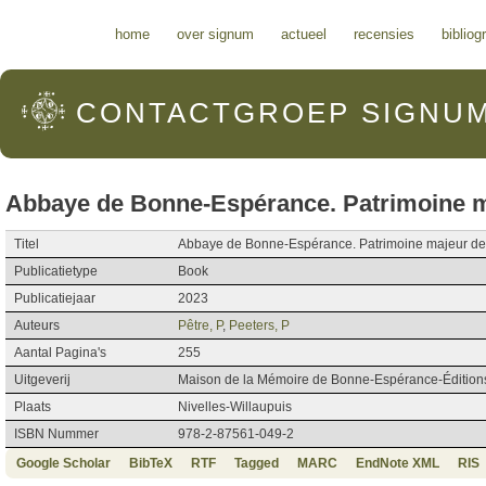
Hoofdmenu
home
over signum
actueel
recensies
bibliog
CONTACTGROEP
SIGNU
Abbaye de Bonne-Espérance. Patrimoine m
Titel
Abbaye de Bonne-Espérance. Patrimoine majeur de
Publicatietype
Book
Publicatiejaar
2023
Auteurs
Pêtre, P
,
Peeters, P
Aantal Pagina's
255
Uitgeverij
Maison de la Mémoire de Bonne-Espérance-Édition
Plaats
Nivelles-Willaupuis
ISBN Nummer
978-2-87561-049-2
Google Scholar
BibTeX
RTF
Tagged
MARC
EndNote XML
RIS