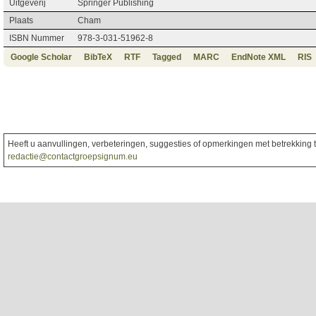
Uitgeverij
Springer Publishing
Plaats
Cham
ISBN Nummer
978-3-031-51962-8
Google Scholar
BibTeX
RTF
Tagged
MARC
EndNote XML
RIS
Heeft u aanvullingen, verbeteringen, suggesties of opmerkingen met betrekking to
redactie@contactgroepsignum.eu