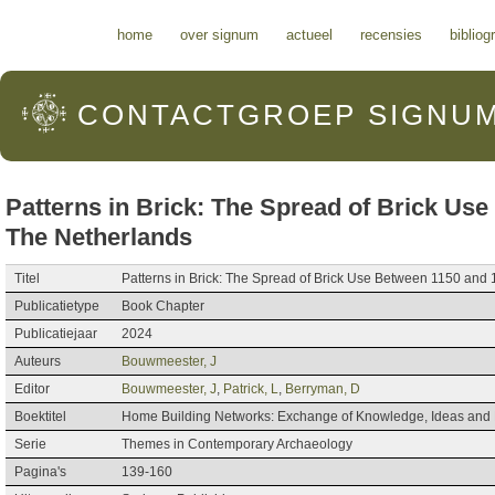
Hoofdmenu
home
over signum
actueel
recensies
bibliog
CONTACTGROEP
SIGNU
Patterns in Brick: The Spread of Brick Us
The Netherlands
Titel
Patterns in Brick: The Spread of Brick Use Between 1150 and
Publicatietype
Book Chapter
Publicatiejaar
2024
Auteurs
Bouwmeester, J
Editor
Bouwmeester, J
,
Patrick, L
,
Berryman, D
Boektitel
Home Building Networks: Exchange of Knowledge, Ideas and 
Serie
Themes in Contemporary Archaeology
Pagina's
139-160