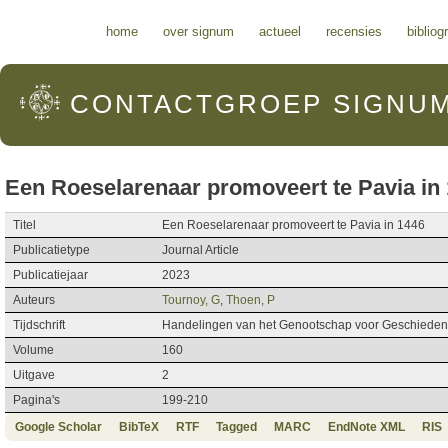
Hoofdmenu
home
over signum
actueel
recensies
bibliog
CONTACTGROEP
SIGNU
Een Roeselarenaar promoveert te Pavia in
Titel
Een Roeselarenaar promoveert te Pavia in 1446
Publicatietype
Journal Article
Publicatiejaar
2023
Auteurs
Tournoy, G
,
Thoen, P
Tijdschrift
Handelingen van het Genootschap voor Geschiedeni
Volume
160
Uitgave
2
Pagina's
199-210
Google Scholar
BibTeX
RTF
Tagged
MARC
EndNote XML
RIS