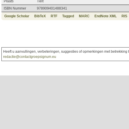
Plaats
Tielt
ISBN Nummer
978909401488341
Google Scholar
BibTeX
RTF
Tagged
MARC
EndNote XML
RIS
Heeft u aanvullingen, verbeteringen, suggesties of opmerkingen met betrekking to
redactie@contactgroepsignum.eu