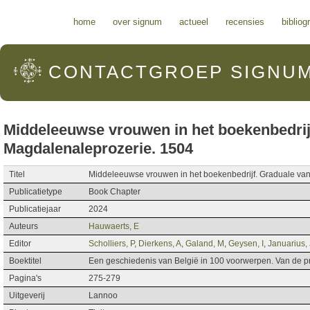
Hoofdmenu
home
over signum
actueel
recensies
bibliog
CONTACTGROEP
SIGNU
Middeleeuwse vrouwen in het boekenbedrij
Magdalenaleprozerie. 1504
Titel
Middeleeuwse vrouwen in het boekenbedrijf. Graduale va
Publicatietype
Book Chapter
Publicatiejaar
2024
Auteurs
Hauwaerts, E
Editor
Scholliers, P
,
Dierkens, A
,
Galand, M
,
Geysen, I
,
Januarius, 
Boektitel
Een geschiedenis van België in 100 voorwerpen. Van de pre
Pagina's
275-279
Uitgeverij
Lannoo