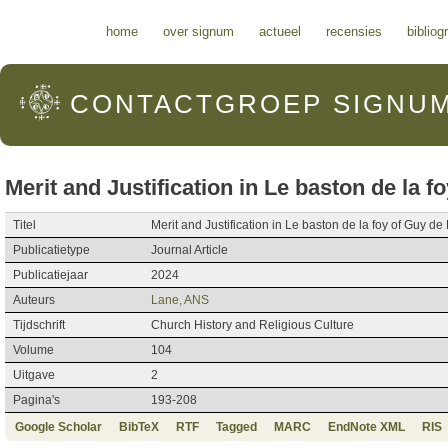
Hoofdmenu
home
over signum
actueel
recensies
bibliog
CONTACTGROEP
SIGNU
Merit and Justification in Le baston de la f
Titel
Merit and Justification in Le baston de la foy of Guy de
Publicatietype
Journal Article
Publicatiejaar
2024
Auteurs
Lane, ANS
Tijdschrift
Church History and Religious Culture
Volume
104
Uitgave
2
Pagina's
193-208
Google Scholar
BibTeX
RTF
Tagged
MARC
EndNote XML
RIS