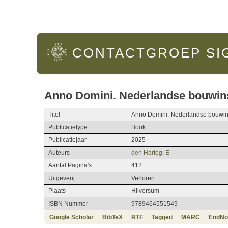
Hoofdmenu
CONTACTGROEP
SI
Anno Domini. Nederlandse bouwinsc
Titel
Anno Domini. Nederlandse bouwins
Publicatietype
Book
Publicatiejaar
2025
Auteurs
den Hartog, E
Aantal Pagina's
412
Uitgeverij
Verloren
Plaats
Hilversum
ISBN Nummer
9789464551549
Google Scholar
BibTeX
RTF
Tagged
MARC
EndNo