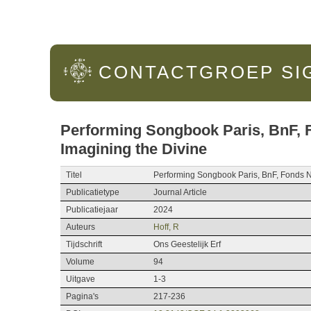
Hoofdmenu
CONTACTGROEP
SI
Performing Songbook Paris, BnF, F
Imagining the Divine
Titel
Performing Songbook Paris, BnF, Fonds Né
Publicatietype
Journal Article
Publicatiejaar
2024
Auteurs
Hoff, R
Tijdschrift
Ons Geestelijk Erf
Volume
94
Uitgave
1-3
Pagina's
217-236