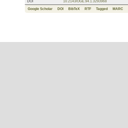
DOI
10.2143/OGE.94.1.3293968
Google Scholar
DOI
BibTeX
RTF
Tagged
MARC