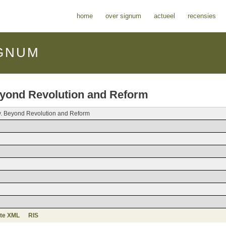
home
over signum
actueel
recensies
GNUM
eyond Revolution and Reform
y. Beyond Revolution and Reform
te XML
RIS