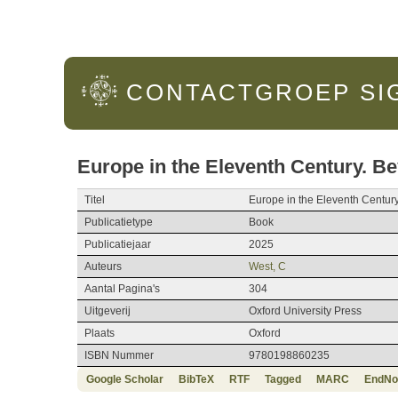
Hoofdmenu
CONTACTGROEP
SI
Europe in the Eleventh Century. B
Titel
Europe in the Eleventh Centur
Publicatietype
Book
Publicatiejaar
2025
Auteurs
West, C
Aantal Pagina's
304
Uitgeverij
Oxford University Press
Plaats
Oxford
ISBN Nummer
9780198860235
Google Scholar
BibTeX
RTF
Tagged
MARC
EndNo