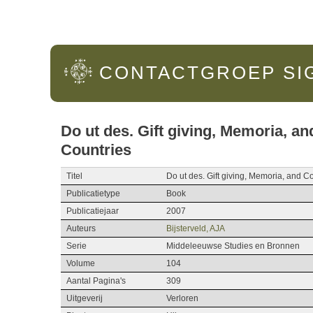
Hoofdmenu
CONTACTGROEP
SI
Do ut des. Gift giving, Memoria, a
Countries
Titel
Do ut des. Gift giving, Memoria, and 
Publicatietype
Book
Publicatiejaar
2007
Auteurs
Bijsterveld, AJA
Serie
Middeleeuwse Studies en Bronnen
Volume
104
Aantal Pagina's
309
Uitgeverij
Verloren