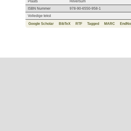
Plaats
Hilversum
ISBN Nummer
978-90-6550-958-1
Volledige tekst
Google Scholar
BibTeX
RTF
Tagged
MARC
EndNo