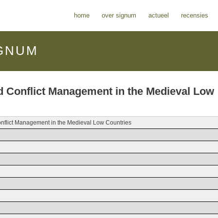
home
over signum
actueel
recensies
GNUM
nd Conflict Management in the Medieval Low
Conflict Management in the Medieval Low Countries