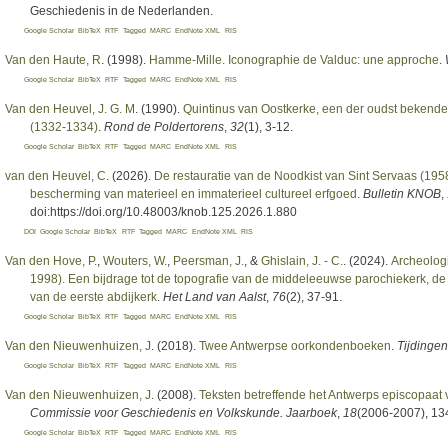
Geschiedenis in de Nederlanden.
Google Scholar
BibTeX
RTF
Tagged
MARC
EndNote XML
RIS
Van den Haute, R
. (1998).
Hamme-Mille. Iconographie de Valduc: une approche
.
Google Scholar
BibTeX
RTF
Tagged
MARC
EndNote XML
RIS
Van den Heuvel, J. G. M
. (1990).
Quintinus van Oostkerke, een der oudst bekende
(1332-1334)
.
Rond de Poldertorens
,
32
(1), 3-12.
Google Scholar
BibTeX
RTF
Tagged
MARC
EndNote XML
RIS
van den Heuvel, C
. (2026).
De restauratie van de Noodkist van Sint Servaas (1958
bescherming van materieel en immaterieel cultureel erfgoed
.
Bulletin KNOB
,
doi:https://doi.org/10.48003/knob.125.2026.1.880
DOI
Google Scholar
BibTeX
RTF
Tagged
MARC
EndNote XML
RIS
Van den Hove, P.
,
Wouters, W.
,
Peersman, J.
, &
Ghislain, J. - C.
. (2024).
Archeolog
1998). Een bijdrage tot de topografie van de middeleeuwse parochiekerk, de
van de eerste abdijkerk
.
Het Land van Aalst
,
76
(2), 37-91.
Google Scholar
BibTeX
RTF
Tagged
MARC
EndNote XML
RIS
Van den Nieuwenhuizen, J
. (2018).
Twee Antwerpse oorkondenboeken
.
Tijdingen
Google Scholar
BibTeX
RTF
Tagged
MARC
EndNote XML
RIS
Van den Nieuwenhuizen, J
. (2008).
Teksten betreffende het Antwerps episcopaat
Commissie voor Geschiedenis en Volkskunde. Jaarboek
,
18
(2006-2007), 13
Google Scholar
BibTeX
RTF
Tagged
MARC
EndNote XML
RIS