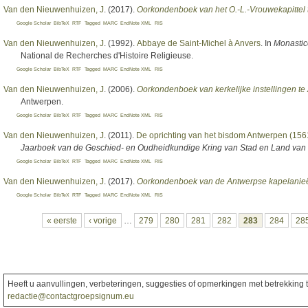
Van den Nieuwenhuizen, J
. (2017).
Oorkondenboek van het O.-L.-Vrouwekapittel
Google Scholar
BibTeX
RTF
Tagged
MARC
EndNote XML
RIS
Van den Nieuwenhuizen, J
. (1992).
Abbaye de Saint-Michel à Anvers
. In
Monastic
National de Recherches d'Histoire Religieuse.
Google Scholar
BibTeX
RTF
Tagged
MARC
EndNote XML
RIS
Van den Nieuwenhuizen, J
. (2006).
Oorkondenboek van kerkelijke instellingen t
Antwerpen.
Google Scholar
BibTeX
RTF
Tagged
MARC
EndNote XML
RIS
Van den Nieuwenhuizen, J
. (2011).
De oprichting van het bisdom Antwerpen (1561
Jaarboek van de Geschied- en Oudheidkundige Kring van Stad en Land van
Google Scholar
BibTeX
RTF
Tagged
MARC
EndNote XML
RIS
Van den Nieuwenhuizen, J
. (2017).
Oorkondenboek van de Antwerpse kapelanie
Google Scholar
BibTeX
RTF
Tagged
MARC
EndNote XML
RIS
Pagina's
« eerste
‹ vorige
…
279
280
281
282
283
284
28
Heeft u aanvullingen, verbeteringen, suggesties of opmerkingen met betrekking to
redactie@contactgroepsignum.eu