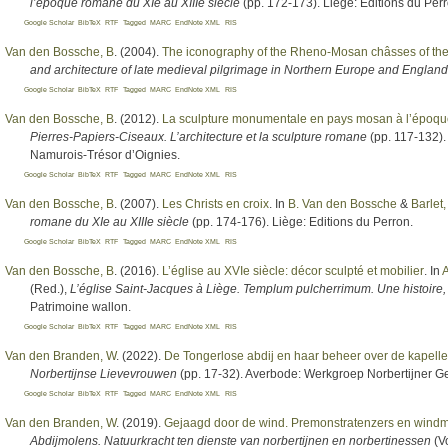
l’époque romane du XIe au XIIIe siècle
(pp. 172-173). Liège: Editions du Perr
Google Scholar
BibTeX
RTF
Tagged
MARC
EndNote XML
RIS
Van den Bossche, B
. (2004).
The iconography of the Rheno-Mosan châsses of the 
and architecture of late medieval pilgrimage in Northern Europe and England
Google Scholar
BibTeX
RTF
Tagged
MARC
EndNote XML
RIS
Van den Bossche, B
. (2012).
La sculpture monumentale en pays mosan à l’époque
Pierres-Papiers-Ciseaux. L’architecture et la sculpture romane
(pp. 117-132).
Namurois-Trésor d’Oignies.
Google Scholar
BibTeX
RTF
Tagged
MARC
EndNote XML
RIS
Van den Bossche, B
. (2007).
Les Christs en croix
. In
B. Van den Bossche
&
Barlet,
romane du XIe au XIIIe siècle
(pp. 174-176). Liège: Editions du Perron.
Google Scholar
BibTeX
RTF
Tagged
MARC
EndNote XML
RIS
Van den Bossche, B
. (2016).
L’église au XVIe siècle: décor sculpté et mobilier
. In
A
(Red.)
,
L’église Saint-Jacques à Liège. Templum pulcherrimum. Une histoire,
Patrimoine wallon.
Google Scholar
BibTeX
RTF
Tagged
MARC
EndNote XML
RIS
Van den Branden, W
. (2022).
De Tongerlose abdij en haar beheer over de kapelle
Norbertijnse Lievevrouwen
(pp. 17-32). Averbode: Werkgroep Norbertijner G
Google Scholar
BibTeX
RTF
Tagged
MARC
EndNote XML
RIS
Van den Branden, W
. (2019).
Gejaagd door de wind. Premonstratenzers en wind
Abdijmolens. Natuurkracht ten dienste van norbertijnen en norbertinessen
(Vo