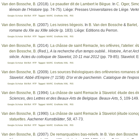
Van den Bossche, B
. (2018).
Le psautier dit de Lambert le Bègue
. In
C. Oger
,
Simo
témoin de l’Histoire
(pp. 74-75). Liège: Presses Universitaires de Liège. Ver
Google Scholar
BibTeX
RTF
Tagged
MARC
EndNote XML
RIS
Van den Bossche, B
. (2007).
Les ivoires liégeois
. In
B. Van den Bossche
&
Barlet, 
romane du XIe au XIIIe siècle
(p. 183). Liège: Editions du Perron.
Google Scholar
BibTeX
RTF
Tagged
MARC
EndNote XML
RIS
Van den Bossche, B
. (2014).
La châsse de saint Remacle, les orfèvres, l'atelier: ét
den Bossche, B.
(Red.)
,
A la recherche d'un temps oublié.. Histoire, Art et A
siècle. Actes du colloque de Stavelot, 10-11 mai 2012
(pp. 79-85). Stavelot: 
Google Scholar
BibTeX
RTF
Tagged
MARC
EndNote XML
RIS
Van den Bossche, B
. (2009).
Les sources théologiques des orfèvreries romanes s
Stavelot: Abbé d'Empire († 1158). D'or et de parchemin. Catalogue de l'expos
Google Scholar
BibTeX
RTF
Tagged
MARC
EndNote XML
RIS
Van den Bossche, B
. (1994).
La châsse de saint Remacle à Stavelot: étude des él
Sciences, des Lettres et des Beaux-Arts de Belgique. Beaux-Arts
,
5
, 109-149.
Google Scholar
BibTeX
RTF
Tagged
MARC
EndNote XML
RIS
Van den Bossche, B
. (1990).
La châsse de saint Remacle à Stavelot (étude iconogr
statuettes
.
Aachener Kunstblätter
,
58
, 47-73.
Google Scholar
BibTeX
RTF
Tagged
MARC
EndNote XML
RIS
Van den Bossche, B
. (2007).
De remarquables bas-reliefs
. In
B. Van den Bossche