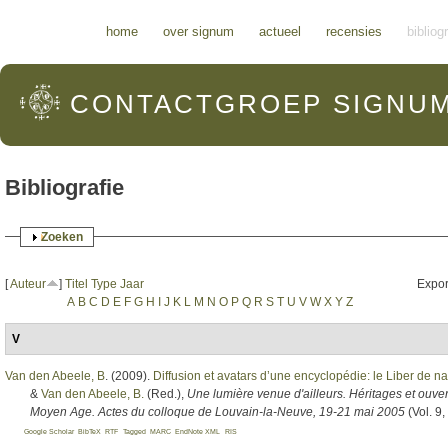
Hoofdmenu
home
over signum
actueel
recensies
bibliog
CONTACTGROEP
SIGNU
Bibliografie
Weergeven
Zoeken
[
Auteur
]
Titel
Type
Jaar
Expor
A
B
C
D
E
F
G
H
I
J
K
L
M
N
O
P
Q
R
S
T
U
V
W
X
Y
Z
V
Van den Abeele, B
. (2009).
Diffusion et avatars d’une encyclopédie: le Liber de
&
Van den Abeele, B.
(Red.)
,
Une lumière venue d'ailleurs. Héritages et ouve
Moyen Age. Actes du colloque de Louvain-la-Neuve, 19-21 mai 2005
(Vol. 9,
Google Scholar
BibTeX
RTF
Tagged
MARC
EndNote XML
RIS