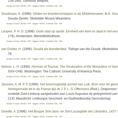
239-290). Turnhout: Brepols.
Google Scholar
BibTeX
RTF
Tagged
MARC
EndNote XML
RIS
Goudriaan, K
. (1996).
Gilden en broederschappen in de Middeleeuwen
. In
K. Gou
Gouda-Zwolle: Stedelijke Musea-Waanders.
Google Scholar
BibTeX
RTF
Tagged
MARC
EndNote XML
RIS
Leupen, P. H. D
. (1996).
Gods stad op aarde. Eenheid van kerk en staat in het eers
176). Amsterdam: Wereldbibliotheek.
Google Scholar
BibTeX
RTF
Tagged
MARC
EndNote XML
RIS
van Dolder, H
. (1996).
Gouda als kloosterstad
.
Tidinge van die Goude. Mededeli
76.
Google Scholar
BibTeX
RTF
Tagged
MARC
EndNote XML
RIS
Nelson, L. H
. (1996).
Herman of Tournai. The Restoration of the Monastery of Saint
XXX+248). Washington: The Catholic University of America Press.
Google Scholar
BibTeX
RTF
Tagged
MARC
EndNote XML
RIS
Janssen, A. M. P. P
. (1996).
Het bisschoppelijk archief van Luik. Bron voor de ges
Hertogenrade tot in de Franse tijd
. In
J. P. L. G. Offermans
(Red.)
,
Ontgonnen V
oostelijk Zuid-Limburg aangeboden aan Louis Augustus bij gelegenheid van z
214). Maastricht: Limburgse Geschied- en Oudheidkundig Genootschap.
Google Scholar
BibTeX
RTF
Tagged
MARC
EndNote XML
RIS
Dewitte, A
. (1996).
Het Brugse Sint-Jans- en Sint-Lucasgilde der Librariërs, 1457
Google Scholar
BibTeX
RTF
Tagged
MARC
EndNote XML
RIS