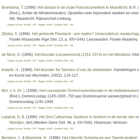
Brandsma, T
. (1996).
Het doxaal in de oude Franciscanerkerk te Maastricht
. In
R. 
(Red.)
,
Achter de Minderbroeders: Opstellen over bijzondere stukken en voor
58). Maastricht: Rijksarchief Limburg.
Google Scholar
BibTeX
RTF
Tagged
MARC
EndNote XML
RIS
Zijlstra, S
. (1996).
Het geleerde Friesland - een mythe? Universiteit en maatschap
Fryske Hisoaryske Rige
(Vol. 13, p. XIV+344). Leeuwarden: Fryske Akademy.
Google Scholar
BibTeX
RTF
Tagged
MARC
EndNote XML
RIS
de Moor, G
. (1996).
Het klooster Leeuwenhorst (1261-1574) en het Westland
.
His
Google Scholar
BibTeX
RTF
Tagged
MARC
EndNote XML
RIS
Installé, H.
. (1996).
Het klooster Ter Siecken of van de ziekelieden
.
Handelingen va
en Kunst van Mechelen
,
100
(2), 124-127.
Google Scholar
BibTeX
RTF
Tagged
MARC
EndNote XML
RIS
Mol, J. A. (H. )
. (1996).
Het Leeuwarder Dominicanenklooster in de middeleeuwen
(Red.)
,
Dominicusdag 1245-1995. 750 jaar Dominicaanse aanwezigheid in
Dominicusdag 1245-1995.
Google Scholar
BibTeX
RTF
Tagged
MARC
EndNote XML
RIS
Leppink, G. B
. (1996).
Het Sint Catharinae Gasthuis in Arnhem in de eerste vier 
Wientjes
, Vert.
)
Werken Gelre
(Vol. 46, p. XX+546). Hilversum: Verloren.
Google Scholar
BibTeX
RTF
Tagged
MARC
EndNote XML
RIS
Benders, J.
, &
Bloemink, H.
. (1996).
Het Utrechts Schisma en een Twents kasteel: