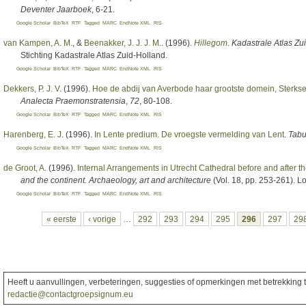
Deventer Jaarboek
, 6-21.
Google Scholar
BibTeX
RTF
Tagged
MARC
EndNote XML
RIS
van Kampen, A. M.
, &
Beenakker, J. J. J. M.
. (1996).
Hillegom
.
Kadastrale Atlas Zu
Stichting Kadastrale Atlas Zuid-Holland.
Google Scholar
BibTeX
RTF
Tagged
MARC
EndNote XML
RIS
Dekkers, P. J. V
. (1996).
Hoe de abdij van Averbode haar grootste domein, Sterks
Analecta Praemonstratensia
,
72
, 80-108.
Google Scholar
BibTeX
RTF
Tagged
MARC
EndNote XML
RIS
Harenberg, E. J
. (1996).
In Lente predium. De vroegste vermelding van Lent
.
Tabu
Google Scholar
BibTeX
RTF
Tagged
MARC
EndNote XML
RIS
de Groot, A
. (1996).
Internal Arrangements in Utrecht Cathedral before and after t
and the continent. Archaeology, art and architecture
(Vol. 18, pp. 253-261). 
Google Scholar
BibTeX
RTF
Tagged
MARC
EndNote XML
RIS
Pagina's
« eerste
‹ vorige
…
292
293
294
295
296
297
29
Heeft u aanvullingen, verbeteringen, suggesties of opmerkingen met betrekking to
redactie@contactgroepsignum.eu