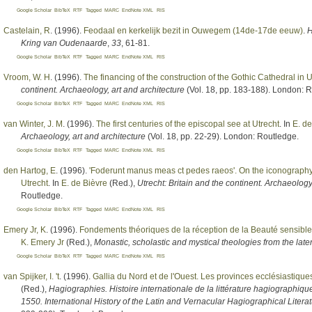
Google Scholar
BibTeX
RTF
Tagged
MARC
EndNote XML
RIS
Castelain, R
. (1996).
Feodaal en kerkelijk bezit in Ouwegem (14de-17de eeuw)
.
H
Kring van Oudenaarde
,
33
, 61-81.
Google Scholar
BibTeX
RTF
Tagged
MARC
EndNote XML
RIS
Vroom, W. H
. (1996).
The financing of the construction of the Gothic Cathedral in U
continent. Archaeology, art and architecture
(Vol. 18, pp. 183-188). London: 
Google Scholar
BibTeX
RTF
Tagged
MARC
EndNote XML
RIS
van Winter, J. M
. (1996).
The first centuries of the episcopal see at Utrecht
. In
E. de
Archaeology, art and architecture
(Vol. 18, pp. 22-29). London: Routledge.
Google Scholar
BibTeX
RTF
Tagged
MARC
EndNote XML
RIS
den Hartog, E
. (1996).
'Foderunt manus meas ct pedes raeos'. On the iconography of
Utrecht
. In
E. de Bièvre
(Red.)
,
Utrecht: Britain and the continent. Archaeology
Routledge.
Google Scholar
BibTeX
RTF
Tagged
MARC
EndNote XML
RIS
Emery Jr, K
. (1996).
Fondements théoriques de la réception de la Beauté sensible
K. Emery Jr
(Red.)
,
Monastic, scholastic and mystical theologies from the lat
Google Scholar
BibTeX
RTF
Tagged
MARC
EndNote XML
RIS
van Spijker, I. 't
. (1996).
Gallia du Nord et de l'Ouest. Les provinces ecclésiastiq
(Red.)
,
Hagiographies. Histoire internationale de la littérature hagiographiqu
1550. International History of the Latin and Vernacular Hagiographical Literat