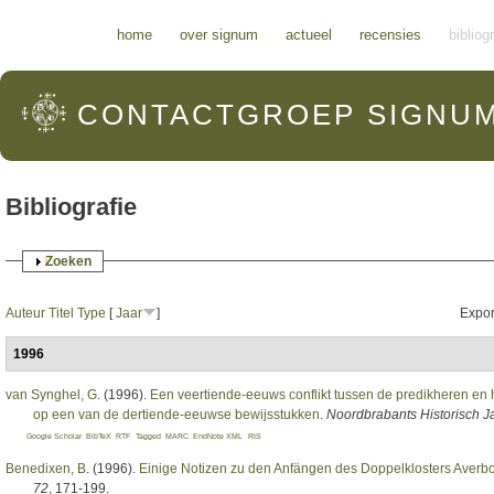
Hoofdmenu
home
over signum
actueel
recensies
bibliog
CONTACTGROEP
SIGNU
Bibliografie
Weergeven
Zoeken
Auteur
Titel
Type
[
Jaar
]
Expor
1996
van Synghel, G
. (1996).
Een veertiende-eeuws conflikt tussen de predikheren en h
op een van de dertiende-eeuwse bewijsstukken
.
Noordbrabants Historisch 
Google Scholar
BibTeX
RTF
Tagged
MARC
EndNote XML
RIS
Benedixen, B
. (1996).
Einige Notizen zu den Anfängen des Doppelklosters Averb
72
, 171-199.