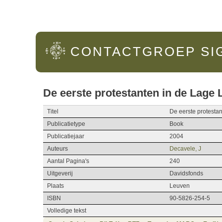
Hoofdmenu
CONTACTGROEP
SI
De eerste protestanten in de Lage
Titel
De eerste protesta
Publicatietype
Book
Publicatiejaar
2004
Auteurs
Decavele, J
Aantal Pagina's
240
Uitgeverij
Davidsfonds
Plaats
Leuven
ISBN
90-5826-254-5
Volledige tekst