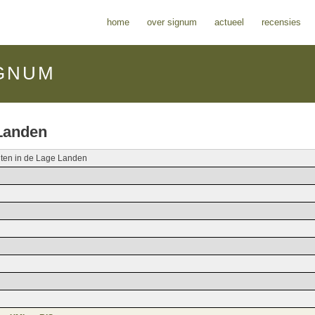
home
over signum
actueel
recensies
GNUM
 Landen
nten in de Lage Landen