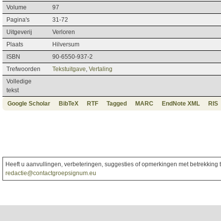
Volume
97
Pagina's
31-72
Uitgeverij
Verloren
Plaats
Hilversum
ISBN
90-6550-937-2
Trefwoorden
Tekstuitgave
,
Vertaling
Volledige
tekst
Google Scholar
BibTeX
RTF
Tagged
MARC
EndNote XML
RIS
Heeft u aanvullingen, verbeteringen, suggesties of opmerkingen met betrekking to
redactie@contactgroepsignum.eu