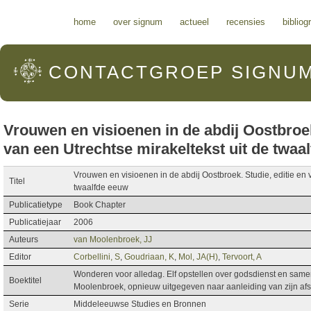
Hoofdmenu
home
over signum
actueel
recensies
bibliog
CONTACTGROEP
SIGNU
Vrouwen en visioenen in de abdij Oostbroek.
van een Utrechtse mirakeltekst uit de twaa
Vrouwen en visioenen in de abdij Oostbroek. Studie, editie en v
Titel
twaalfde eeuw
Publicatietype
Book Chapter
Publicatiejaar
2006
Auteurs
van Moolenbroek, JJ
Editor
Corbellini, S
,
Goudriaan, K
,
Mol, JA(H)
,
Tervoort, A
Wonderen voor alledag. Elf opstellen over godsdienst en sam
Boektitel
Moolenbroek, opnieuw uitgegeven naar aanleiding van zijn afsc
Serie
Middeleeuwse Studies en Bronnen