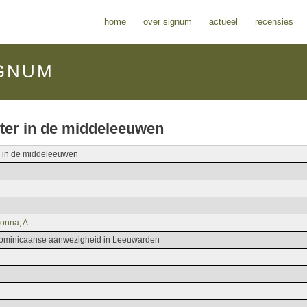
home
over signum
actueel
recensies
GNUM
ter in de middeleeuwen
 in de middeleeuwen
onna, A
Dominicaanse aanwezigheid in Leeuwarden