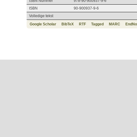
ISBN Nummer
978-90-900937-9-6
ISBN
90-900937-9-6
Volledige tekst
Google Scholar
BibTeX
RTF
Tagged
MARC
EndNo