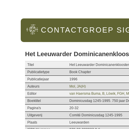
Hoofdmenu
CONTACTGROEP
SI
Het Leeuwarder Dominicanenkloos
Titel
Het Leeuwarder Dominicanenklooster
Publicatietype
Book Chapter
Publicatiejaar
1996
Auteurs
Mol, JA(H)
Editor
van Haersma Buma, B
,
Löwik, FGH
,
M
Boektitel
Dominicusdag 1245-1995. 750 jaar 
Pagina's
20-32
Uitgeverij
Comité Dominicusdag 1245-1995
Plaats
Leeuwarden