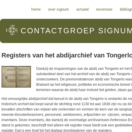
Hoofdmenu
home
over signum
actueel
recensies
bibliog
CONTACTGROEP
SIGNU
Registers van het abdijarchief van Tongerl
Dankzij de inspanningen van de abdij van Tongerlo en het B
substantieel deel van het archief van de abdij van Tongerlo
onderzoekers. De premonstratenzer abdij van Tongerlo was 
Brabant op het religieuze, politieke en economische toneel 
terreinen waarop de abdij haar invloed liet gelden, staan 
Het omvangrijke abdijarchief dat berust in de abdij van Tongerlo is ondanks de 
historisch archief dat loopt vanaf de stichting rond 1130 tot aan 1838 zijn nu op één
bevatten afschriften van vrijwel alle oorkonden en vormen de kern van de langlop
meerde kloosterbewoners, personeel, weldoeners, erfpachten en -cijnzen, verpacht
inventaris. Deze inventaris, die dankzij de voormalige archivarissen Ambrosius E
stand is gekomen, beschrijft niet alleen elk register maar biedt ook een gedetail
register. Dat is een troef bij het digitaal doorbladeren van de registers.