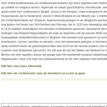
Voor zowel professionele als amateuronderzoekers zijn deze registers een histor
op politiek en religieus terrein, regionale en lokale geschiedenis, heemkunde,
geldt zowel voor onderzoek in België, vooral in de Kempen, maar evengoed in de r
Haspengouw, als in Nederland, vooral in West-Brabant en de Meierij van ’s-Hert
De norbertijnenabdij van Tongerlo, tegenwoordig gelegen in de Belgische gemeen
nog tijdens het leven van Sint-Norbert van Gennep, die in 1120 een beweging star
In 1124 hadden norbertijnen een klooster in Antwerpen gevormd. Vandaaruit stich
hertogen van Brabant begunstigden de orde en daarmee ook de nieuwe Abdij van T
belangrijkste norbertijnenkloosters in Brabant. Het verwierf vele goederen en rec
boerderijen, cijnzen, pachten en tienden, voor het merendeel gelegen in het toe
abdij verwierf waren de patronaatsrechten (het recht om de nieuwe pastoor voor t
oudsher veel Brabantse parochies. De abt was lid van de Staten van Brabant en h
Binnen de vele registers wijzen we graag naar het veertiende-eeuwse martyrolog
bijgehouden, maar ook naar het zakkaartenboek en de vele registers met kerkelijk
Klik hier voor meer informatie
Klik hier om rechtstreeks naar de inventaris en scans te gaan
Heeft u aanvullingen, verbeteringen, suggesties of opmerkingen met betrekking to