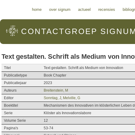
Hoofdmenu
home
over signum
actueel
recensies
bibliog
CONTACTGROEP
SIGNU
Text gestalten. Schrift als Medium von Inn
Titel
Text gestalten. Schrift als Medium von Innovation
Publicatietype
Book Chapter
Publicatiejaar
2023
Auteurs
Breitenstein, M
Editor
Sonntag, J
,
Melville, G
Boektitel
Mechanismen des Innovativen im klösterlichen Leben de
Serie
Klöster als Innovationslabore
Volume Serie
12
Pagina's
53-74