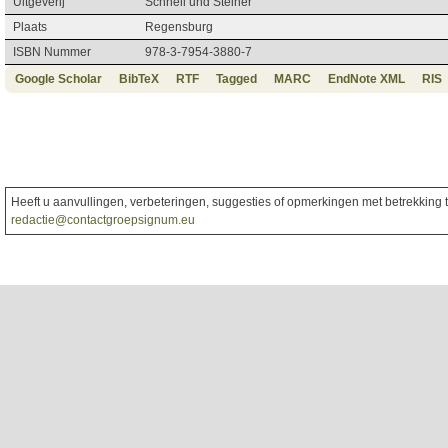
Uitgeverij
Schnell und Steiner
Plaats
Regensburg
ISBN Nummer
978-3-7954-3880-7
Google Scholar
BibTeX
RTF
Tagged
MARC
EndNote XML
RIS
Heeft u aanvullingen, verbeteringen, suggesties of opmerkingen met betrekking to
redactie@contactgroepsignum.eu