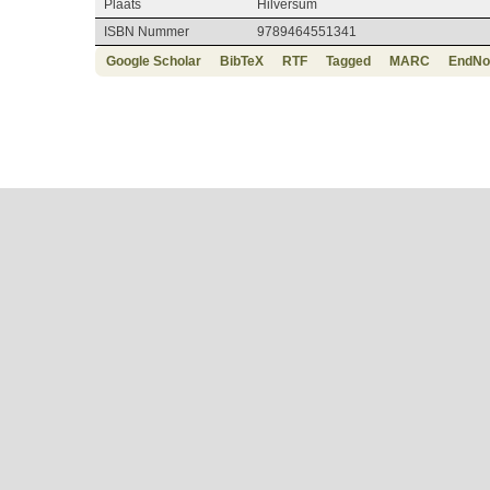
Plaats
Hilversum
ISBN Nummer
9789464551341
Google Scholar
BibTeX
RTF
Tagged
MARC
EndNo