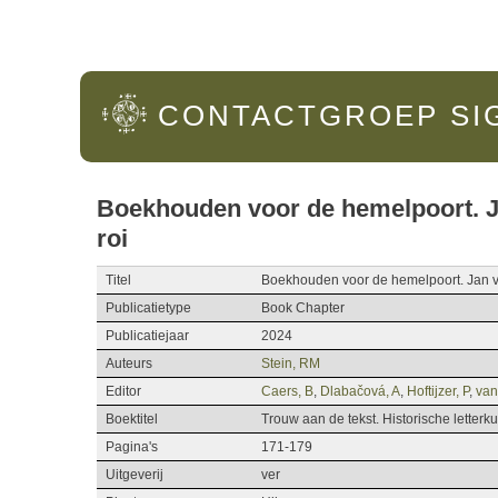
Hoofdmenu
CONTACTGROEP
SI
Boekhouden voor de hemelpoort. J
roi
Titel
Boekhouden voor de hemelpoort. Jan v
Publicatietype
Book Chapter
Publicatiejaar
2024
Auteurs
Stein, RM
Editor
Caers, B
,
Dlabačová, A
,
Hoftijzer, P
,
van
Boektitel
Trouw aan de tekst. Historische letterku
Pagina's
171-179
Uitgeverij
ver