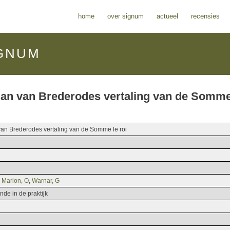
home
over signum
actueel
recensies
GNUM
an van Brederodes vertaling van de Somme
an Brederodes vertaling van de Somme le roi
 Marion, O
,
Warnar, G
nde in de praktijk