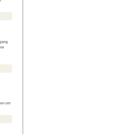
r
 gang.
ere
rpen om