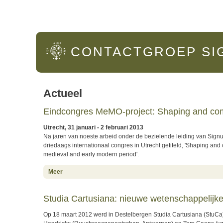
Hoofdmenu
CONTACTGROEP
SI
Actueel
Eindcongres MeMO-project: Shaping and com
Utrecht, 31 januari - 2 februari 2013
Na jaren van noeste arbeid onder de bezielende leiding van Sig
driedaags internationaal congres in Utrecht getiteld, 'Shaping an
medieval and early modern period'.
about Eindcongres MeMO-project: Shaping and commemor
Meer
Studia Cartusiana: nieuwe wetenschappelijke r
Op 18 maart 2012 werd in Destelbergen Studia Cartusiana (StuCa)