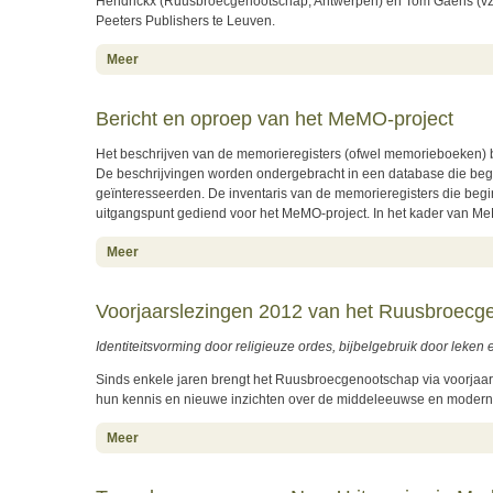
Hendrickx (Ruusbroecgenootschap, Antwerpen) en Tom Gaens (vzw 
Peeters Publishers te Leuven.
about Studia Cartusiana: nieuwe wetenschappelijke reeks 
Meer
Bericht en oproep van het MeMO-project
Het beschrijven van de memorieregisters (ofwel memorieboeken) 
De beschrijvingen worden ondergebracht in een database die begi
geïnteresseerden. De inventaris van de memorieregisters die begi
uitgangspunt gediend voor het MeMO-project. In het kader van MeM
about Bericht en oproep van het MeMO-project
Meer
Voorjaarslezingen 2012 van het Ruusbroecg
Identiteitsvorming door religieuze ordes, bijbelgebruik door leke
Sinds enkele jaren brengt het Ruusbroecgenootschap via voorjaar
hun kennis en nieuwe inzichten over de middeleeuwse en moderne sp
about Voorjaarslezingen 2012 van het Ruusbroecgenoo
Meer