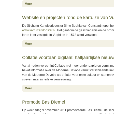
about Promotie Bart Minnen
Meer
Website en projecten rond de kartuize van V
De Stichting Kartuizerklooster Sinte Sophia van Constantinopel hee
www.kartuizerklooster.nl
. Het gaat om de geschiedenis en de bron
jaren later vestigde in Vught en in 1578 werd verwoest.
about Website en projecten rond de kartuize van Vught
Meer
Collatie voortaan digitaal: halfjaarlijkse nie
Vanaf heden verschijnt Collatie niet meer onder papieren vorm, ma
bevat informatie over de Moderne Devotie vanuit verschillende in
van de Moderne Devotie als erflater voor onze cultuur en samenle
streven naar innerlijke vernieuwing.
about Collatie voortaan digitaal: halfjaarlijkse nieuwsbr
Meer
Promotie Bas Diemel
Op woensdag 9 november 2011 promoveerde Bas Diemel, de secretaris