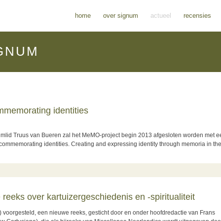
home
over signum
actueel
recensies
GNUM
memorating identities
numlid Truus van Bueren zal het MeMO-project begin 2013 afgesloten worden met e
d commemorating identities. Creating and expressing identity through memoria in th
ating identities
eeks over kartuizergeschiedenis en -spiritualiteit
 voorgesteld, een nieuwe reeks, gesticht door en onder hoofdredactie van Frans