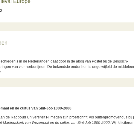
dieval Europe
12
 Europe
jden
chiedenis in de Nederlanden gaat door in de abdij van Postel bij de Belgisch-
aringen van vier norbertijnen. De bekendste onder hen is ongetwijfeld de middele
n.
emaal en de cultus van Sint-Job 1000-2000
de Radboud Universiteit Nijmegen zijn proefschrift. Als buitenpromovendus bij pr
int-Martinuskerk van Wezemaal en de cultus van Sint-Job 1000-2000
. Wij felicitere