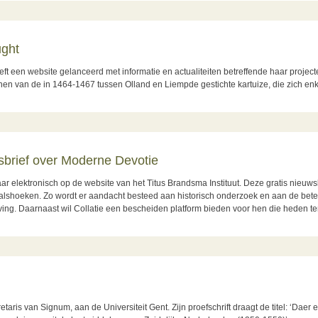
ught
ft een website gelanceerd met informatie en actualiteiten betreffende haar project
nen van de in 1464-1467 tussen Olland en Liempde gestichte kartuize, die zich en
uwsbrief over Moderne Devotie
ar elektronisch op de website van het Titus Brandsma Instituut. Deze gratis nieuws
valshoeken. Zo wordt er aandacht besteed aan historisch onderzoek en aan de bet
ving. Daarnaast wil Collatie een bescheiden platform bieden voor hen die heden t
ief over Moderne Devotie
 van Signum, aan de Universiteit Gent. Zijn proefschrift draagt de titel: ‘Daer 