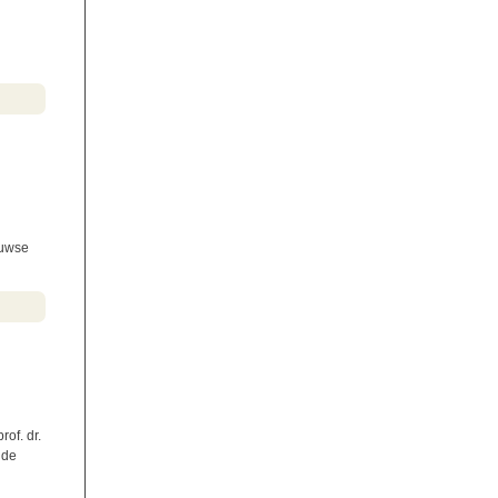
euwse
of. dr.
n de