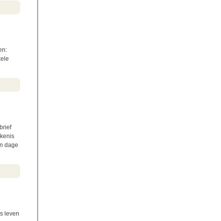
en:
kele
brief
ekenis
en dage
es leven