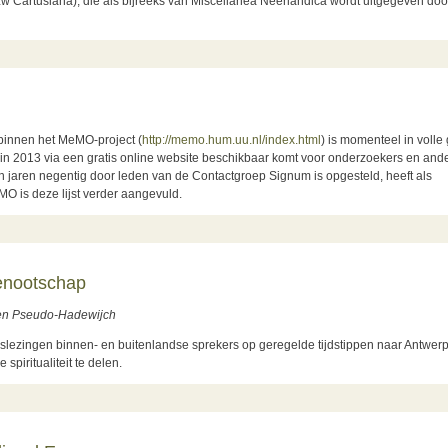
Cartusiana), die als bijreeks van Miscellanea Neerlandica wordt uitgegeven doo
over kartuizergeschiedenis en -spiritualiteit
binnen het MeMO-project (
http://memo.hum.uu.nl/index.html
) is momenteel in volle
n 2013 via een gratis online website beschikbaar komt voor onderzoekers en and
n jaren negentig door leden van de Contactgroep Signum is opgesteld, heeft als
O is deze lijst verder aangevuld.
enootschap
n en Pseudo-Hadewijch
slezingen binnen- en buitenlandse sprekers op geregelde tijdstippen naar Antwe
iritualiteit te delen.
tschap