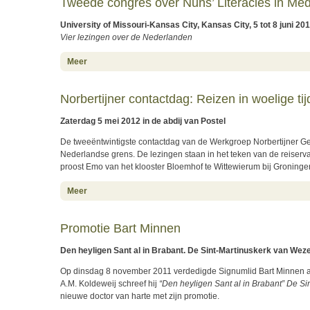
Tweede congres over Nuns’ Literacies in Me
University of Missouri-Kansas City, Kansas City, 5 tot 8 juni 20
Vier lezingen over de Nederlanden
about Tweede congres over Nuns’ Literacies in Medieval
Meer
Norbertijner contactdag: Reizen in woelige ti
Zaterdag 5 mei 2012 in de abdij van Postel
De tweeëntwintigste contactdag van de Werkgroep Norbertijner Ges
Nederlandse grens. De lezingen staan in het teken van de reiserv
proost Emo van het klooster Bloemhof te Wittewierum bij Groninge
about Norbertijner contactdag: Reizen in woelige tijden
Meer
Promotie Bart Minnen
Den heyligen Sant al in Brabant. De Sint-Martinuskerk van Wez
Op dinsdag 8 november 2011 verdedigde Signumlid Bart Minnen aan 
A.M. Koldeweij schreef hij
“Den heyligen Sant al in Brabant” De S
nieuwe doctor van harte met zijn promotie.