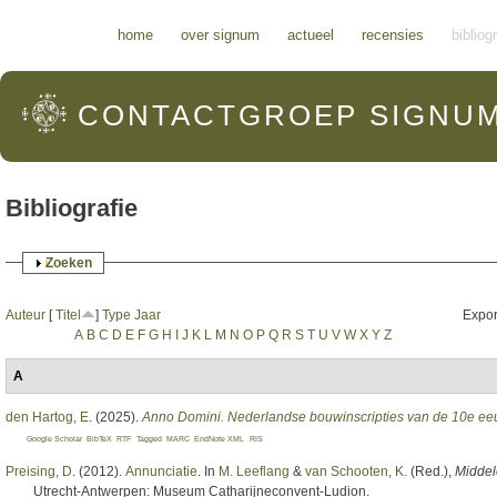
Hoofdmenu
home
over signum
actueel
recensies
bibliog
CONTACTGROEP
SIGNU
Bibliografie
Weergeven
Zoeken
Auteur
[
Titel
]
Type
Jaar
Expor
A
B
C
D
E
F
G
H
I
J
K
L
M
N
O
P
Q
R
S
T
U
V
W
X
Y
Z
A
den Hartog, E
. (2025).
Anno Domini. Nederlandse bouwinscripties van de 10e eeu
Google Scholar
BibTeX
RTF
Tagged
MARC
EndNote XML
RIS
Preising, D
. (2012).
Annunciatie
. In
M. Leeflang
&
van Schooten, K.
(Red.)
,
Middel
Utrecht-Antwerpen: Museum Catharijneconvent-Ludion.