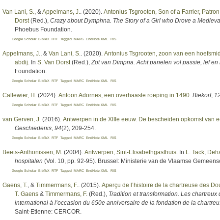
Van Lani, S.
, &
Appelmans, J.
. (2020).
Antonius Tsgrooten, Son of a Farrier, Patro
Dorst
(Red.)
,
Crazy about Dymphna. The Story of a Girl who Drove a Medieva
Phoebus Foundation.
Google Scholar
BibTeX
RTF
Tagged
MARC
EndNote XML
RIS
Appelmans, J.
, &
Van Lani, S.
. (2020).
Antonius Tsgrooten, zoon van een hoefsmi
abdij
. In
S. Van Dorst
(Red.)
,
Zot van Dimpna. Acht panelen vol passie, lef en 
Foundation.
Google Scholar
BibTeX
RTF
Tagged
MARC
EndNote XML
RIS
Callewier, H
. (2024).
Antoon Adornes, een overhaaste roeping in 1490
.
Biekorf
,
1
Google Scholar
BibTeX
RTF
Tagged
MARC
EndNote XML
RIS
van Gerven, J
. (2016).
Antwerpen in de XIIIe eeuw. De bescheiden opkomst van e
Geschiedenis
,
94
(2), 209-254.
Google Scholar
BibTeX
RTF
Tagged
MARC
EndNote XML
RIS
Beets-Anthonissen, M
. (2004).
Antwerpen, Sint-Elisabethgasthuis
. In
L. Tack
,
Deha
hospitalen
(Vol. 10, pp. 92-95). Brussel: Ministerie van de Vlaamse Geme
Google Scholar
BibTeX
RTF
Tagged
MARC
EndNote XML
RIS
Gaens, T.
, &
Timmermans, F.
. (2015).
Aperçu de l’histoire de la chartreuse des D
T. Gaens
&
Timmermans, F.
(Red.)
,
Tradition et transformation. Les chartreu
international à l’occasion du 650e anniversaire de la fondation de la chartre
Saint-Etienne: CERCOR.