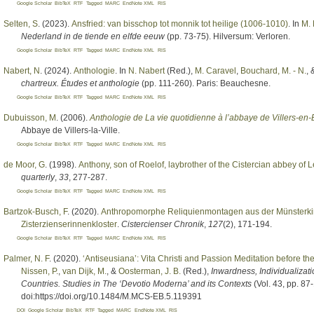
Google Scholar
BibTeX
RTF
Tagged
MARC
EndNote XML
RIS
Selten, S
. (2023).
Ansfried: van bisschop tot monnik tot heilige (1006-1010)
. In
M. 
Nederland in de tiende en elfde eeuw
(pp. 73-75). Hilversum: Verloren.
Google Scholar
BibTeX
RTF
Tagged
MARC
EndNote XML
RIS
Nabert, N
. (2024).
Anthologie
. In
N. Nabert
(Red.),
M. Caravel
,
Bouchard, M. - N.
,
chartreux. Études et anthologie
(pp. 111-260). Paris: Beauchesne.
Google Scholar
BibTeX
RTF
Tagged
MARC
EndNote XML
RIS
Dubuisson, M
. (2006).
Anthologie de La vie quotidienne à l’abbaye de Villers-en-
Abbaye de Villers-la-Ville.
Google Scholar
BibTeX
RTF
Tagged
MARC
EndNote XML
RIS
de Moor, G
. (1998).
Anthony, son of Roelof, laybrother of the Cistercian abbey o
quarterly
,
33
, 277-287.
Google Scholar
BibTeX
RTF
Tagged
MARC
EndNote XML
RIS
Bartzok-Busch, F
. (2020).
Anthropomorphe Reliquienmontagen aus der Münsterki
Zisterzienserinnenkloster
.
Cistercienser Chronik
,
127
(2), 171-194.
Google Scholar
BibTeX
RTF
Tagged
MARC
EndNote XML
RIS
Palmer, N. F
. (2020).
‘Antiseusiana’: Vita Christi and Passion Meditation before t
Nissen, P.
,
van Dijk, M.
, &
Oosterman, J. B.
(Red.)
,
Inwardness, Individualizat
Countries. Studies in The ‘Devotio Moderna’ and its Contexts
(Vol. 43, pp. 87
doi:https://doi.org/10.1484/M.MCS-EB.5.119391
DOI
Google Scholar
BibTeX
RTF
Tagged
MARC
EndNote XML
RIS