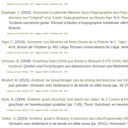
Google Scholar
BibTeX
RTF
Tagged
MARC
EndNote XML
RIS
Deploige, J
. (2005).
Anonymat et paternité littéraire dans l'hagiographie des Pays
discours sur l'"original" et la "copie" hagiographique au Moyen Âge
. In
E. Ren
'Scribere sanctorum gesta'. Recueil d’études d’hagiographie médiévale offert
Brepols.
Google Scholar
BibTeX
RTF
Tagged
MARC
EndNote XML
RIS
Oger, C
. (2018).
Anonyme, Les Miracles de Notre-Dame de la Poterie
. In
C. Oger
,
écrit, témoin de l’Histoire
(p. 69). Liège: Presses Universitaires de Liège. Ve
Google Scholar
BibTeX
RTF
Tagged
MARC
EndNote XML
RIS
Schwarz, B
. (2008).
Anselmus Fabri (Smit) aus Breda in Brabant (1379-1449), Abb
Kardinal
.
Quellen und Forschungen aus italienischen Archiven und Bibliothe
Google Scholar
BibTeX
RTF
Tagged
MARC
EndNote XML
RIS
Mostert, M
. (2023).
Ansfried: de zwaarddrager van de koning die bisschop van Ut
jaar geleden. Verhalen over Nederland in de tiende en elfde eeuw
(pp. 36-37
Google Scholar
BibTeX
RTF
Tagged
MARC
EndNote XML
RIS
Aarts, B
. (1994).
Ansfried, graaf, bisschop. Een stand van zaken
. In
J. Coolen
&
Fo
geschied- en heemkundige opstellen
(pp. 7-85). Thorn: Geschied- en Heemku
Google Scholar
BibTeX
RTF
Tagged
MARC
EndNote XML
RIS
Selten, S
. (2023).
Ansfried, graaf in Brabant, is bisschop van Utrecht geworden (
Verhalen over Nederland in de tiende en elfde eeuw
(pp. 59-61). Hilversum: 