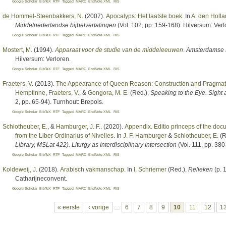
Google Scholar
BibTeX
RTF
Tagged
MARC
EndNote XML
RIS
de Hommel-Steenbakkers, N
. (2007).
Apocalyps: Het laatste boek
. In
A. den Holla
Middelnederlandse bijbelvertalingen
(Vol. 102, pp. 159-168). Hilversum: Verl
Google Scholar
BibTeX
RTF
Tagged
MARC
EndNote XML
RIS
Mostert, M
. (1994).
Apparaat voor de studie van de middeleeuwen
.
Amsterdamse H
Hilversum: Verloren.
Google Scholar
BibTeX
RTF
Tagged
MARC
EndNote XML
RIS
Fraeters, V
. (2013).
The Appearance of Queen Reason: Construction and Pragmatic
Hemptinne
,
Fraeters, V.
, &
Gongora, M. E.
(Red.)
,
Speaking to the Eye. Sight
2, pp. 65-94). Turnhout: Brepols.
Google Scholar
BibTeX
RTF
Tagged
MARC
EndNote XML
RIS
Schlotheuber, E.
, &
Hamburger, J. F.
. (2020).
Appendix. Editio princeps of the docu
from the Liber Ordinarius of Nivelles
. In
J. F. Hamburger
&
Schlotheuber, E.
(R
Library, MSLat 422). Liturgy as Interdisciplinary Intersection
(Vol. 111, pp. 38
Google Scholar
BibTeX
RTF
Tagged
MARC
EndNote XML
RIS
Koldeweij, J
. (2018).
Arabisch vakmanschap
. In
I. Schriemer
(Red.)
,
Relieken
(p. 
Catharijneconvent.
Google Scholar
BibTeX
RTF
Tagged
MARC
EndNote XML
RIS
Pagina's
« eerste
‹ vorige
…
6
7
8
9
10
11
12
1