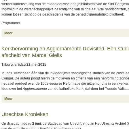
werdersamenstelling van de middeleeuwse abdijbibliotheek van de Sint-Bertijnsa
ingewijd in de wetenschappelijke beschrijving van middeleeuwse handschriften, de
komen tot een zicht op de geschiedenis van de benedictijnenabdijkbibliotheek.
Programma
about Summer School: Reconstituer une bibliothèque médiévale
Meer
aujourd’hui : l’exemple de Saint-Bertin
Kerkhervorming en Aggiornamento Revisited. Een studi
afscheid van Marcel Gielis
Tilburg, vrijdag 22 mei 2015
In 1950 verscheen één van de invloedrijkste theologische studies van de 20ste 
Congar. De auteur poogt hierin de motieven en criteria van een hervorming zonder 
negatief oordeel over de 16de-eeuwse Reformatie die uitgemond is in een kerksc
idee over het
Aggiornamento
van de katholieke Kerk, dat door het Tweede Vaticaa
about Kerkhervorming en Aggiornamento Revisited. Een studiemiddag
Meer
ter gelegenheid van het afscheid van Marcel Gielis
Utrechtse Kronieken
Op dinsdagmiddag
2 juni
, de Stadsdag van Utrecht, vindt in Het Utrechts Archief 
van de website van het
Utrechtse Kroniekenproject
.