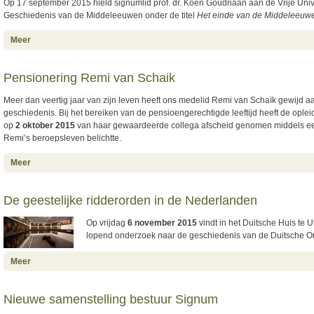
Op 17 september 2015 hield signumlid prof. dr. Koen Goudriaan aan de Vrije Unive
Geschiedenis van de Middeleeuwen onder de titel
Het einde van de Middeleeuw
about Afscheidsrede Koen Goudriaan online
Meer
Pensionering Remi van Schaik
Meer dan veertig jaar van zijn leven heeft ons medelid Remi van Schaïk gewijd
geschiedenis. Bij het bereiken van de pensioengerechtigde leeftijd heeft de ople
op
2 oktober 2015
van haar gewaardeerde collega afscheid genomen middels een
Remi’s beroepsleven belichtte.
about Pensionering Remi van Schaik
Meer
De geestelijke ridderorden in de Nederlanden
Op vrijdag
6 november 2015
vindt in het Duitsche Huis te 
lopend onderzoek naar de geschiedenis van de Duitsche O
about De geestelijke ridderorden in de Nederlanden
Meer
Nieuwe samenstelling bestuur Signum