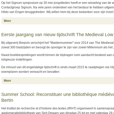
Op het Signum symposium op 30 mei jongstleden heeft er een wisseling van de w
Contactgroep Signum. Na vele jaren onderdeel van het bestuur te hebben uitgemaakt
Hildo van Engen teruggetreden. Wij willen hem bij deze bedanken voor zijn inzet 
about Nieuwe samenstelling bestuur Signum
Meer
Eerste jaargang van nieuw tijdschrift The Medieval Low
Bij uitgeverij Brepols verschijnt het "Maidennummer" voor 2014 van The Medieval
zowat 300 bladzijden en beoogt de opvolger te zijn van zowel Millennium als h
Naast boekbesprekingen wordt binnen de bijdragen ruim aandacht besteed aan de 
religieuze instellingen.
De inhoud van dit engelstalige tijdschrift is sinds maart 2015 te raadplegen via
ht
exemplaren worden verwacht en bevatten:
about Eerste jaargang van nieuw tijdschrift The Medieval Low
Meer
Countries
Summer School: Reconstituer une bibliothèque médiéval
Bertin
Het Institut de recherche et d’histoire des textes (IRHT) organiseert in samenspr
agglomeratiebibliotheek van Sint-Omaars van dinsdag 25 tot en met zaterdag 29