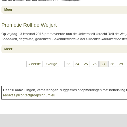
about Utrechtse Kronieken
Meer
Promotie Rolf de Weijert
Op vrijdag 13 februari 2015 promoveerde aan de Universiteit Utrecht Rolf de Weijert,
Schenken, begraven, gedenken. Lekenmemoria in het Utrechtse kartuizerklooster
about Promotie Rolf de Weijert
Meer
Pagina's
« eerste
‹ vorige
…
23
24
25
26
27
28
29
Heeft u aanvullingen, verbeteringen, suggesties of opmerkingen met betrekking to
redactie@contactgroepsignum.eu