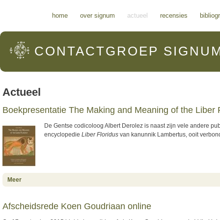
Hoofdmenu
home
over signum
actueel
recensies
bibliog
CONTACTGROEP
SIGNU
Actueel
Boekpresentatie The Making and Meaning of the Liber 
De Gentse codicoloog Albert Derolez is naast zijn vele andere pu
encyclopedie
Liber Floridus
van kanunnik Lambertus, ooit verbo
about Boekpresentatie The Making and Meaning of the Liber Floridus
Meer
Afscheidsrede Koen Goudriaan online