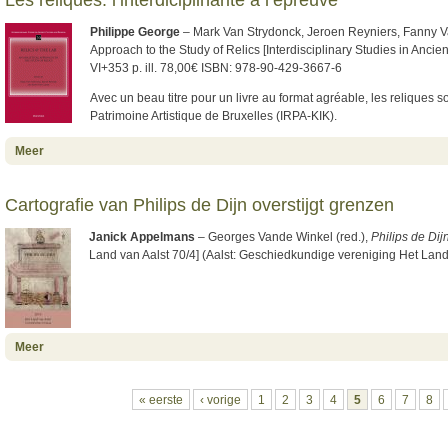
Philippe George
– Mark Van Strydonck, Jeroen Reyniers, Fanny Va
Approach to the Study of Relics [Interdisciplinary Studies in Anci
VI+353 p. ill. 78,00€ ISBN: 978-90-429-3667-6
Avec un beau titre pour un livre au format agréable, les reliques so
Patrimoine Artistique de Bruxelles (IRPA-KIK).
about Les reliques: l’interdiciplinarité à l’épreuve
Meer
Cartografie van Philips de Dijn overstijgt grenzen
Janick Appelmans
– Georges Vande Winkel (red.),
Philips de Di
Land van Aalst 70/4] (Aalst: Geschiedkundige vereniging Het Land 
about Cartografie van Philips de Dijn overstijgt grenzen
Meer
Pagina's
« eerste
‹ vorige
1
2
3
4
5
6
7
8