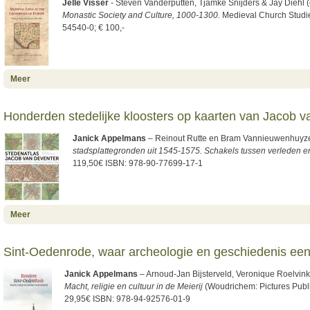
Jelle Visser
- Steven Vanderputten, Tjamke Snijders & Jay Diehl (
Monastic Society and Culture, 1000-1300.
Medieval Church Studie
54540-0; € 100,-
about Kloostercultuur op een regionaal kruispunt
Meer
Honderden stedelijke kloosters op kaarten van Jacob 
Janick Appelmans
– Reinout Rutte en Bram Vannieuwenhuyz
stadsplattegronden uit 1545-1575. Schakels tussen verleden 
119,50€ ISBN: 978-90-77699-17-1
about Honderden stedelijke kloosters op kaarten van Jacob van
Meer
Deventer
Sint-Oedenrode, waar archeologie en geschiedenis een
Janick Appelmans
– Arnoud-Jan Bijsterveld, Veronique Roelvink
Macht, religie en cultuur in de Meierij
(Woudrichem: Pictures Publi
29,95€ ISBN: 978-94-92576-01-9