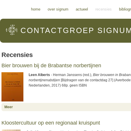
Hoofdmenu
home
over signum
actueel
recensies
bibliog
CONTACTGROEP
SIGNU
Recensies
Bier brouwen bij de Brabantse norbertijnen
Leen Alberts
- Herman Janssens (red.),
Bier brouwen in Brabant 
norbertijnenabdijen
[Bijdragen van de contactdag 27] (Averbode
Nederlanden, 2017) 68p. geen ISBN
about Bier brouwen bij de Brabantse norbertijnen
Meer
Kloostercultuur op een regionaal kruispunt