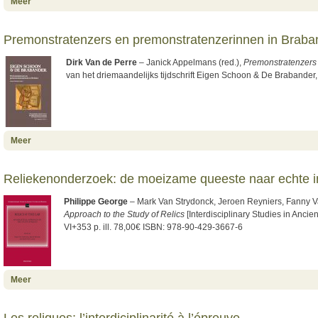
Meer
Premonstratenzers en premonstratenzerinnen in Braba
Dirk Van de Perre
– Janick Appelmans (red.),
Premonstratenzers 
van het driemaandelijks tijdschrift Eigen Schoon & De Brabander,
about Premonstratenzers en premonstratenzerinnen in Brabant
Meer
Reliekenonderzoek: de moeizame queeste naar echte inte
Philippe George
– Mark Van Strydonck, Jeroen Reyniers, Fanny V
Approach to the Study of Relics
[Interdisciplinary Studies in Anci
VI+353 p. ill. 78,00€ ISBN: 978-90-429-3667-6
about Reliekenonderzoek: de moeizame queeste naar echte
Meer
interdisciplinariteit
Les reliques: l’interdiciplinarité à l’épreuve