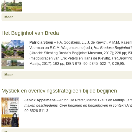
about Sint-Oedenrode, waar archeologie en geschiedenis een zelfde
Meer
weg wijzen
Het Begijnhof van Breda
Patricia Stoop
– F.A. Gooskens, L.J.J. de Kievith, M.M.M. Rasenb
Veerman en E.C.M. Wagemakers (red.),
Het Bredase Begijnhof i
(Utrecht: Stichting Breda’s Begijnhof Museum, 2017); 228 pp
(met bijdragen van Erik Peters en Hans de Kievith),
Het Begijnh
Matrijs, 2017). 192 pp; ISBN 978–90–5345–522–7; € 29,95.
about Het Begijnhof van Breda
Meer
Mystiek en overlevingsstrategieën bij de begijnen
Janick Appelmans
– Anton De Preter, Marcel Gielis en Mathijs Lam
maken geschiedenis. Over begijnen en begijnhoven in context
(Ant
90-8528-511-3
about Mystiek en overlevingsstrategieën bij de begijnen